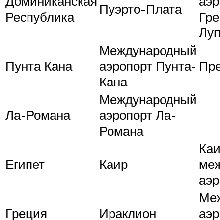
Доминиканская
аэр
Пуэрто-Плата
Республика
Гре
Луп
Международный
Пунта Кана
аэропорт Пунта-
Пр
Кана
Международный
Ла-Романа
аэропорт Ла-
Романа
Каи
Египет
Каир
ме
аэр
Ме
Греция
Ираклион
аэр