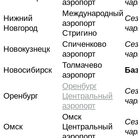
аэропорт
ча
Международный
Нижний
Се
аэропорт
Новгород
ча
Стригино
Спиченково
Се
Новокузнецк
аэропорт
ча
Толмачево
Новосибирск
Ба
аэропорт
Оренбург
Се
Оренбург
Центральный
ча
аэропорт
Омск
Се
Омск
Центральный
ча
аэропорт