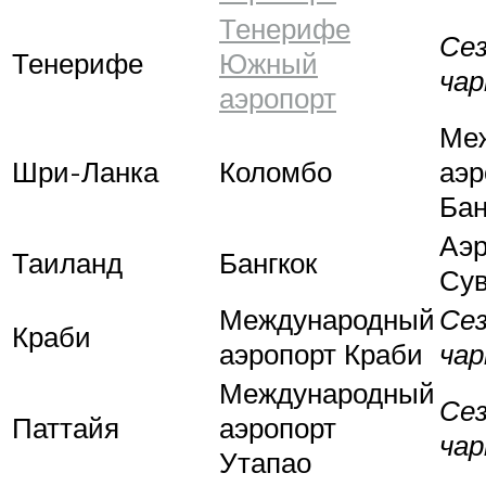
Тенерифе
Се
Тенерифе
Южный
ча
аэропорт
Ме
Шри-Ланка
Коломбо
аэр
Бан
Аэр
Таиланд
Бангкок
Су
Международный
Се
Краби
аэропорт Краби
ча
Международный
Се
Паттайя
аэропорт
ча
Утапао