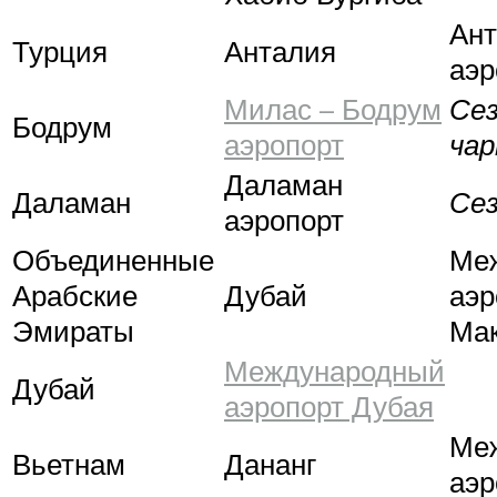
Ан
Турция
Анталия
аэр
Милас – Бодрум
Се
Бодрум
аэропорт
ча
Даламан
Даламан
Се
аэропорт
Объединенные
Ме
Арабские
Дубай
аэр
Эмираты
Ма
Международный
Дубай
аэропорт Дубая
Ме
Вьетнам
Дананг
аэр