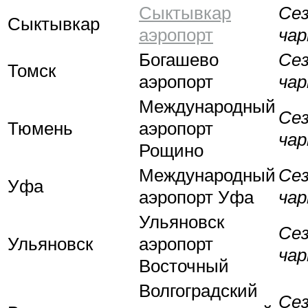
Сыктывкар
Се
Сыктывкар
аэропорт
ча
Богашево
Се
Томск
аэропорт
ча
Международный
Се
Тюмень
аэропорт
ча
Рощино
Международный
Се
Уфа
аэропорт Уфа
ча
Ульяновск
Се
Ульяновск
аэропорт
ча
Восточный
Волгоградский
Се