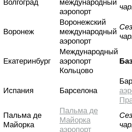
Волгоград
международный
ча
аэропорт
Воронежский
Се
Воронеж
международный
ча
аэропорт
Международный
Екатеринбург
аэропорт
Ба
Кольцово
Бар
Испания
Барселона
аэр
Пр
Пальма де
Пальма де
Се
Майорка
Майорка
ча
аэропорт