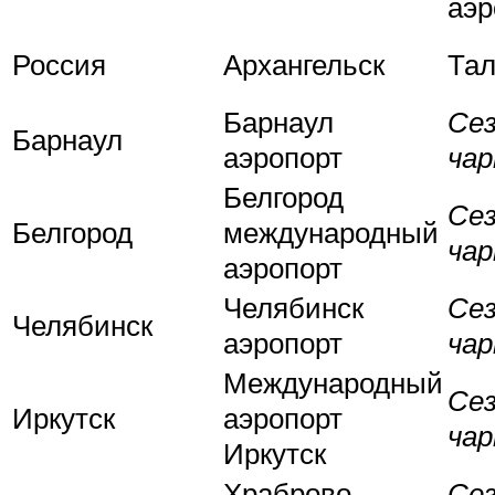
аэр
Россия
Архангельск
Тал
Барнаул
Се
Барнаул
аэропорт
ча
Белгород
Се
Белгород
международный
ча
аэропорт
Челябинск
Се
Челябинск
аэропорт
ча
Международный
Се
Иркутск
аэропорт
ча
Иркутск
Храброво
Се