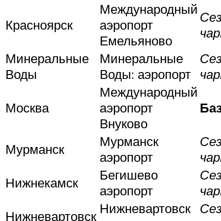
Международный
Се
Красноярск
аэропорт
ча
Емельяново
Минеральные
Минеральные
Се
Воды
Воды: аэропорт
ча
Международный
Москва
аэропорт
Ба
Внуково
Мурманск
Се
Мурманск
аэропорт
ча
Бегишево
Се
Нижнекамск
аэропорт
ча
Нижневартовск
Се
Нижневартовск