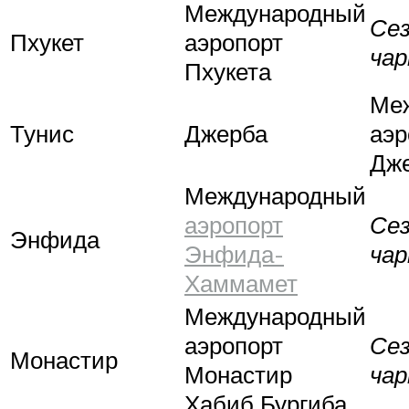
Международный
Се
Пхукет
аэропорт
ча
Пхукета
Ме
Тунис
Джерба
аэр
Дже
Международный
аэропорт
Се
Энфида
Энфида-
ча
Хаммамет
Международный
аэропорт
Се
Монастир
Монастир
ча
Хабиб Бургиба