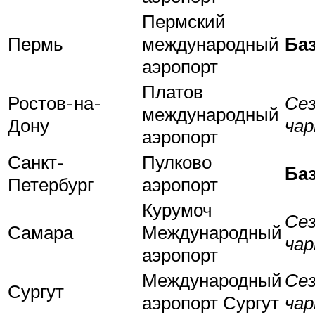
Пермский
Пермь
международный
Ба
аэропорт
Платов
Ростов-на-
Се
международный
Дону
ча
аэропорт
Санкт-
Пулково
Ба
Петербург
аэропорт
Курумоч
Се
Самара
Международный
ча
аэропорт
Международный
Се
Сургут
аэропорт Сургут
ча