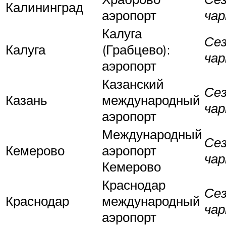
Калининград
аэропорт
ча
Калуга
Се
Калуга
(Грабцево):
ча
аэропорт
Казанский
Се
Казань
международный
ча
аэропорт
Международный
Се
Кемерово
аэропорт
ча
Кемерово
Краснодар
Се
Краснодар
международный
ча
аэропорт