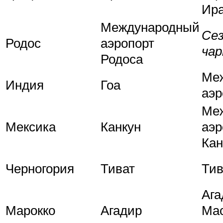
Ир
Международный
Се
Родос
аэропорт
ча
Родоса
Ме
Индия
Гоа
аэр
Ме
Мексика
Канкун
аэр
Кан
Черногория
Тиват
Тив
Ага
Марокко
Агадир
Мас