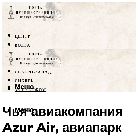
ЦЕНТР
ВОЛГА
КРЫМ
СЕВЕРНЫЙ КАВКАЗ
СЕВЕРО-ЗАПАД
СИБИРЬ
Меню
ЗА РУБЕЖОМ
Чья авиакомпания
Меню
Azur Air, авиапарк