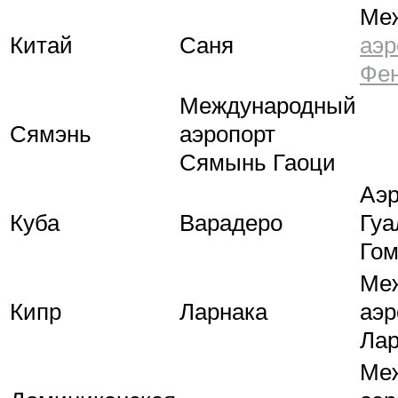
Ме
Китай
Саня
аэр
Фе
Международный
Сямэнь
аэропорт
Сямынь Гаоци
Аэр
Куба
Варадеро
Гуа
Гом
Ме
Кипр
Ларнака
аэр
Лар
Ме