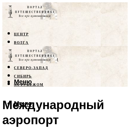
ЦЕНТР
ВОЛГА
КРЫМ
СЕВЕРНЫЙ КАВКАЗ
СЕВЕРО-ЗАПАД
СИБИРЬ
Меню
ЗА РУБЕЖОМ
Международный
Меню
аэропорт