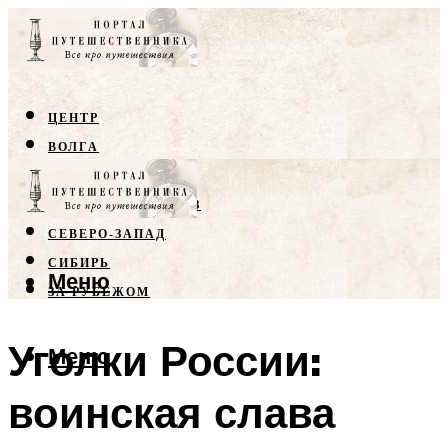
ЦЕНТР
ВОЛГА
КРЫМ
СЕВЕРНЫЙ КАВКАЗ
СЕВЕРО-ЗАПАД
СИБИРЬ
Меню
ЗА РУБЕЖОМ
Уголки России:
Меню
воинская слава