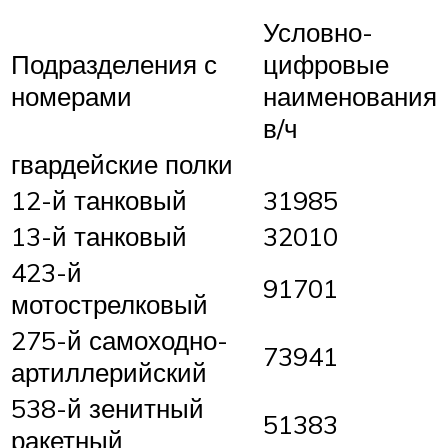
Условно-
Подразделения с
цифровые
номерами
наименования
в/ч
гвардейские полки
12-й танковый
31985
13-й танковый
32010
423-й
91701
мотострелковый
275-й самоходно-
73941
артиллерийский
538-й зенитный
51383
ракетный