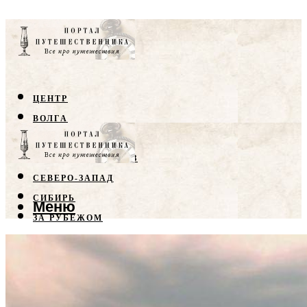
ЦЕНТР
ВОЛГА
КРЫМ
СЕВЕРНЫЙ КАВКАЗ
СЕВЕРО-ЗАПАД
СИБИРЬ
Меню
ЗА РУБЕЖОМ
Меню