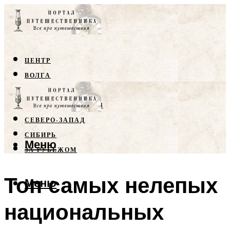
ЦЕНТР
ВОЛГА
КРЫМ
СЕВЕРНЫЙ КАВКАЗ
СЕВЕРО-ЗАПАД
СИБИРЬ
Меню
ЗА РУБЕЖОМ
Топ самых нелепых
Меню
национальных