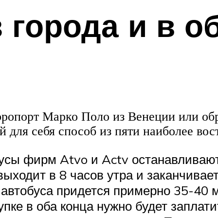
з города и в 
 аэропорт Марко Поло из Венеции или о
 для себя способ из пяти наиболее вос
сы фирм Atvo и Actv останавливают
выходит в 8 часов утра и заканчивае
автобуса придется примерно 35-40 м
купке в оба конца нужно будет заплат