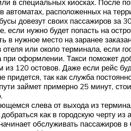
или в специальных киосках. После по
в автоматах, расположенных на терр
бусы довезут своих пассажиров за 3
е, если нужно будет попасть на остро
ть в нужное место на заранее заказа
 отеля или около терминала, если гос
а при оформлении. Такси поможет доб
 из 120 остовов. Даже если рейс буд
е придется, так как служба постоян
пути займет примерно 25 минут, стои
.
ющемся слева от выхода из терминал
добраться как в городскую черту из а
начинает обслуживать пассажиров в 6