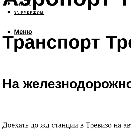
СИБИРЬ
ЗА РУБЕЖОМ
Меню
Транспорт Тр
На железнодорожно
Доехать до жд станции в Тревизо на а