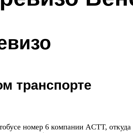
евизо
м транспорте
втобусе номер 6 компании ACTT, откуда