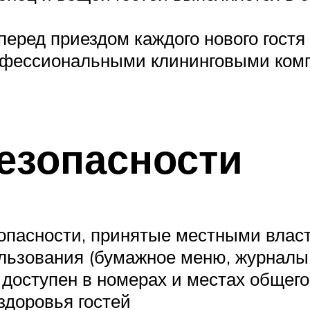
еред приездом каждого нового гостя
рофессиональными клининговыми ком
езопасности
опасности, принятые местными влас
ьзования (бумажное меню, журналы, ру
 доступен в номерах и местах общег
здоровья гостей