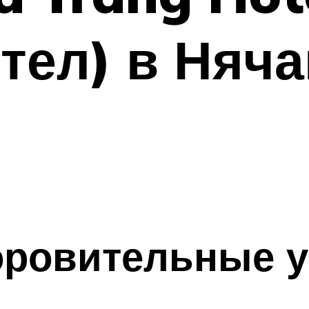
тел) в Няча
оровительные у