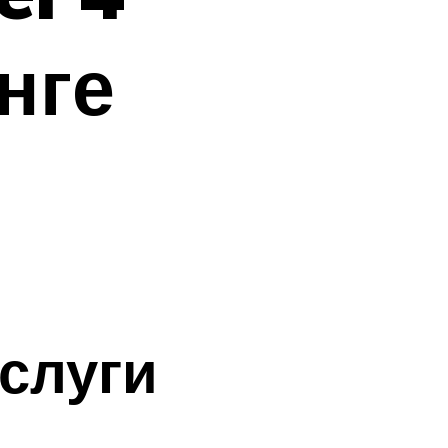
нге
слуги