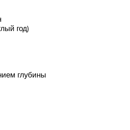
н
лый год)
нием глубины