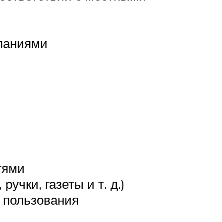
паниями
тями
чки, газеты и т. д.)
о пользования