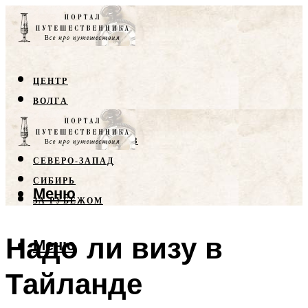
ЦЕНТР
ВОЛГА
КРЫМ
СЕВЕРНЫЙ КАВКАЗ
СЕВЕРО-ЗАПАД
СИБИРЬ
Меню
ЗА РУБЕЖОМ
Надо ли визу в
Меню
Тайланде