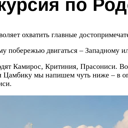
курсия по Род
воляет охватить главные достопримечат
ому побережью двигаться – Западному и
одят Камирос, Критиния, Прасониси. Во
Цамбику мы напишем чуть ниже – в оп
иси.