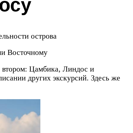
осу
ельности острова
ли Восточному
 втором: Цамбика, Линдос и
исании других экскурсий. Здесь же