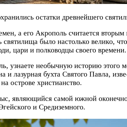
хранились остатки древнейшего святили
емен, а его Акрополь считается вторым
ь святилища было настолько велико, чт
ди, цари и полководцы своего времени.
ь, узнаете необычную историю этого м
 и лазурная бухта Святого Павла, изве
 на острове христианство.
ыс, являющийся самой южной оконечно
Эгейского и Средиземного.