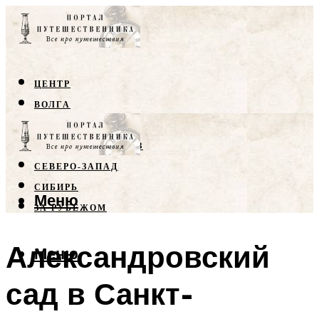
ЦЕНТР
ВОЛГА
КРЫМ
СЕВЕРНЫЙ КАВКАЗ
СЕВЕРО-ЗАПАД
СИБИРЬ
Меню
ЗА РУБЕЖОМ
Александровский
Меню
сад в Санкт-