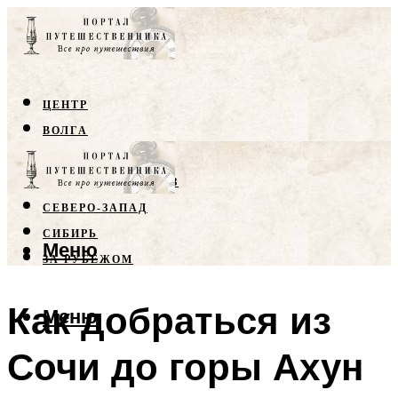
ЦЕНТР
ВОЛГА
КРЫМ
СЕВЕРНЫЙ КАВКАЗ
СЕВЕРО-ЗАПАД
СИБИРЬ
Меню
ЗА РУБЕЖОМ
Как добраться из
Меню
Сочи до горы Ахун