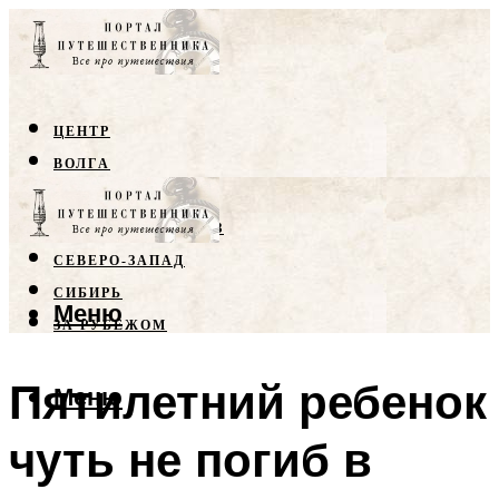
ЦЕНТР
ВОЛГА
КРЫМ
СЕВЕРНЫЙ КАВКАЗ
СЕВЕРО-ЗАПАД
СИБИРЬ
Меню
ЗА РУБЕЖОМ
Пятилетний ребенок
Меню
чуть не погиб в