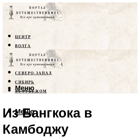
ЦЕНТР
ВОЛГА
КРЫМ
СЕВЕРНЫЙ КАВКАЗ
СЕВЕРО-ЗАПАД
СИБИРЬ
Меню
ЗА РУБЕЖОМ
Из Бангкока в
Меню
Камбоджу