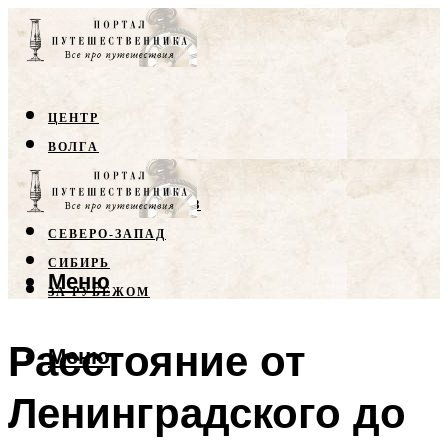
ЦЕНТР
ВОЛГА
КРЫМ
СЕВЕРНЫЙ КАВКАЗ
СЕВЕРО-ЗАПАД
СИБИРЬ
Меню
ЗА РУБЕЖОМ
Расстояние от
Меню
Ленинградского до