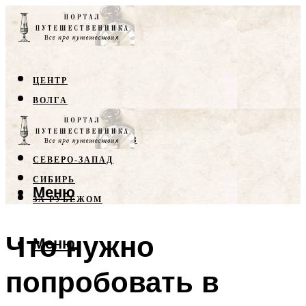
ЦЕНТР
ВОЛГА
КРЫМ
СЕВЕРНЫЙ КАВКАЗ
СЕВЕРО-ЗАПАД
СИБИРЬ
Меню
ЗА РУБЕЖОМ
Что нужно
Меню
попробовать в