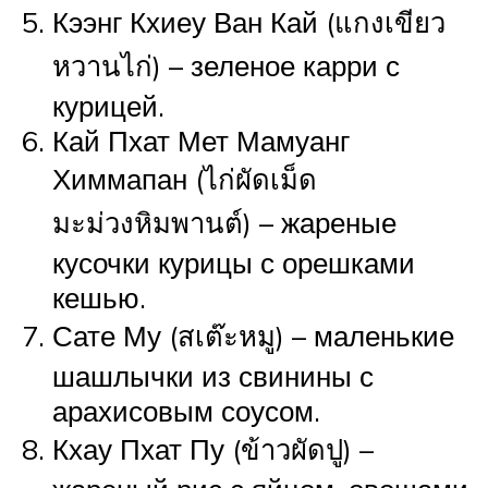
Кээнг Кхиеу Ван Кай (แกงเขียว
หวานไก่) – зеленое карри с
курицей.
Кай Пхат Мет Мамуанг
Химмапан (ไก่ผัดเม็ด
มะม่วงหิมพานต์) – жареные
кусочки курицы с орешками
кешью.
Сате Му (สเต๊ะหมู) – маленькие
шашлычки из свинины с
арахисовым соусом.
Кхау Пхат Пу (ข้าวผัดปู) –