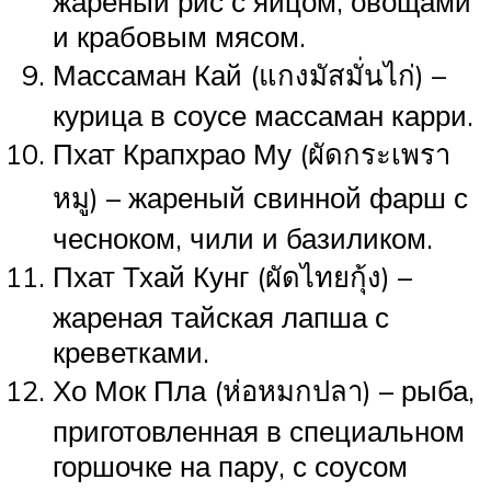
жареный рис с яйцом, овощами
и крабовым мясом.
Массаман Кай (แกงมัสมั่นไก่) –
курица в соусе массаман карри.
Пхат Крапхрао Му (ผัดกระเพรา
หมู) – жареный свинной фарш с
чесноком, чили и базиликом.
Пхат Тхай Кунг (ผัดไทยกุ้ง) –
жареная тайская лапша с
креветками.
Хо Мок Пла (ห่อหมกปลา) – рыба,
приготовленная в специальном
горшочке на пару, с соусом