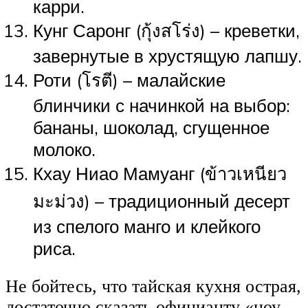
карри.
Кунг Саронг (กุ้งสโร่ง) – креветки,
завернутые в хрустящую лапшу.
Роти (โรตี) – малайские
блинчики с начинкой на выбор:
бананы, шоколад, сгущенное
молоко.
Кхау Ниао Мамуанг (ข้าวเหนียว
มะม่วง) – традиционный десерт
из спелого манго и клейкого
риса.
Не бойтесь, что тайская кухня острая,
достаточно сказать официанту «ноу