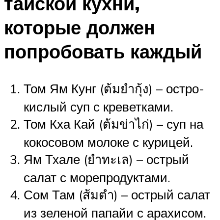
тайской кухни,
которые должен
попробовать каждый
Том Ям Кунг (ต้มยำกุ้ง) – остро-
кислый суп с креветками.
Том Кха Кай (ต้มข่าไก่) – суп на
кокосовом молоке с курицей.
Ям Тхале (ยำทะเล) – острый
салат с морепродуктами.
Сом Там (ส้มตำ) – острый салат
из зеленой папайи с арахисом.