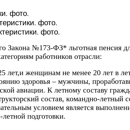
и. фото.
теристики. фото.
ктеристики. фото.
го Закона №173-ФЗ* льготная пенсия дл
атегориям работников отрасли:
 лет,и женщинам не менее 20 лет в ле
тоянию здоровья – мужчины, проработа
нской авиации. К летному составу граж
трукторский состав, командно-летный с
ательным условием является выполнени
летной подготовки.