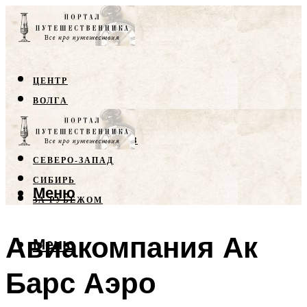
ЦЕНТР
ВОЛГА
КРЫМ
СЕВЕРНЫЙ КАВКАЗ
СЕВЕРО-ЗАПАД
СИБИРЬ
Меню
ЗА РУБЕЖОМ
Авиакомпания Ак
Меню
Барс Аэро