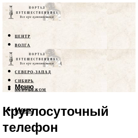
ЦЕНТР
ВОЛГА
КРЫМ
СЕВЕРНЫЙ КАВКАЗ
СЕВЕРО-ЗАПАД
СИБИРЬ
Меню
ЗА РУБЕЖОМ
Круглосуточный
Меню
телефон