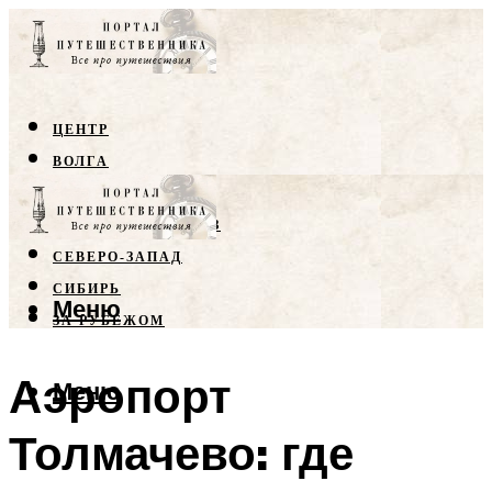
ЦЕНТР
ВОЛГА
КРЫМ
СЕВЕРНЫЙ КАВКАЗ
СЕВЕРО-ЗАПАД
СИБИРЬ
Меню
ЗА РУБЕЖОМ
Аэропорт
Меню
Толмачево: где