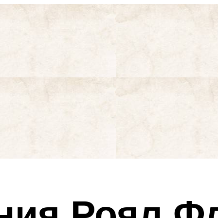
ния Роял Ф