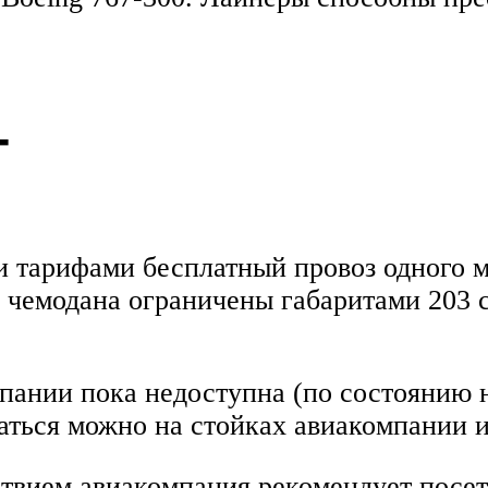
г
 тарифами бесплатный провоз одного ме
 чемодана ограничены габаритами 203 
ании пока недоступна (по состоянию на
аться можно на стойках авиакомпании и
ием авиакомпания рекомендует посетит