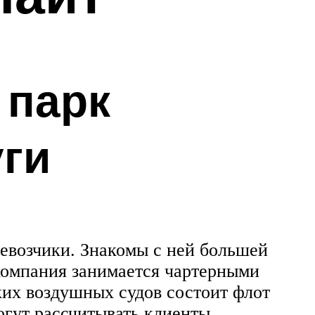
 парк
уги
ревозчики. Знакомы с ней большей
компания занимается чартерными
ких воздушных судов состоит флот
огут рассчитывать клиенты