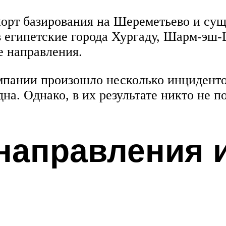
опорт базирования на Шереметьево и с
 египетские города Хургаду, Шарм-эш-
е направления.
мпании произошло несколько инцидентов
а. Однако, в их результате никто не п
направления и