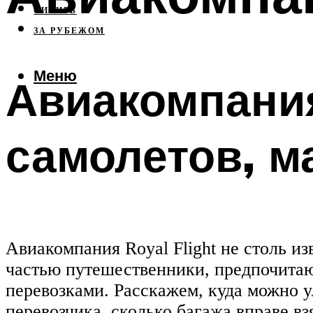
СИБИРЬ
ЗА РУБЕЖОМ
Меню
Авиакомпания 
самолетов, м
Авиакомпания Royal Flight не столь и
частью путешественники, предпочитаю
перевозками. Расскажем, куда можно у
перевозчика, сколько багажа вправе в