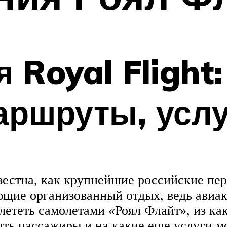
Royal Flight:
аршруты, усл
звестна, как крупнейшие российские пе
щие организованный отдых, ведь авиа
лететь самолетами «Роял Флайт», из ка
зять пассажиры и на какие еще услуги м