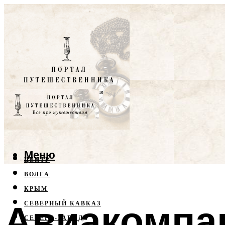
Меню
ЦЕНТР
ВОЛГА
КРЫМ
Авиакомпа
СЕВЕРНЫЙ КАВКАЗ
СЕВЕРО-ЗАПАД