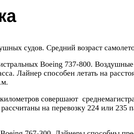
ка
шных судов. Средний возраст самолетов
гистральных Boeing 737-800. Воздушные
са. Лайнер способен летать на расстоя
.м.
и километров совершают среднемагистра
и рассчитаны на перевозку 224 или 235 
Boeing 767-300. Лайнеры способны прео