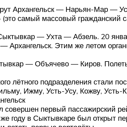
рут Архангельск — Нарьян-Мар — Ус
5
(это самый массовый гражданский 
ыктывкар — Ухта — Абзель. 20 янва
 Архангельск. Этим же летом орган
ктывкар — Объячево — Киров. Полет
ого лётного подразделения стали по
ильму, Ижму, Усть-Усу, Кожву, Усть-
ангельск
ыл совершен первый пассажирский ре
же году в Сыктывкаре был открыт пе
и летать первые вертолёты.