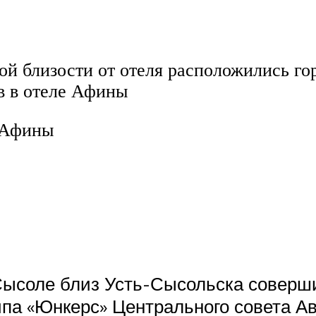
ой близости от отеля расположились го
в в отеле Афины
е Афины
 Сысоле близ Усть-Сысольска совер
ипа «Юнкерс» Центрального совета А