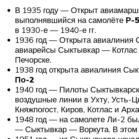
В 1935 году — Открыт авиамарш
выполнявшийся на самолёте
Р-
в 1930-е — 1940-е гг.
1936 год — Открыта авиалиния С
авиарейсы Сыктывкар — Котлас —
Печорске.
1938 год открыта авиалиния Сы
По-2
1940 год — Пилоты Сыктывкарск
воздушные линии в Ухту, Усть-Ц
Княжпогост, Киров, Котлас и Арх
1948 год — на самолете Ли-2 б
— Сыктывкар — Воркута. В этом 
1951 год — из Сыктывкара начал