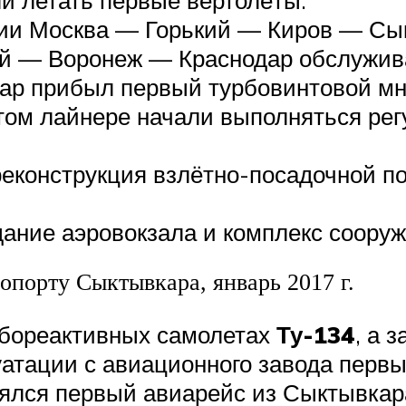
нии Москва — Горький — Киров — С
ий — Воронеж — Краснодар обслуж
кар прибыл первый турбовинтовой мн
 этом лайнере начали выполняться ре
еконструкция взлётно-посадочной по
ание аэровокзала и комплекс сооруже
ропорту Сыктывкара, январь 2017 г.
рбореактивных самолетах
Ту-134
, а 
уатации с авиационного завода перв
оялся первый авиарейс из Сыктывкар