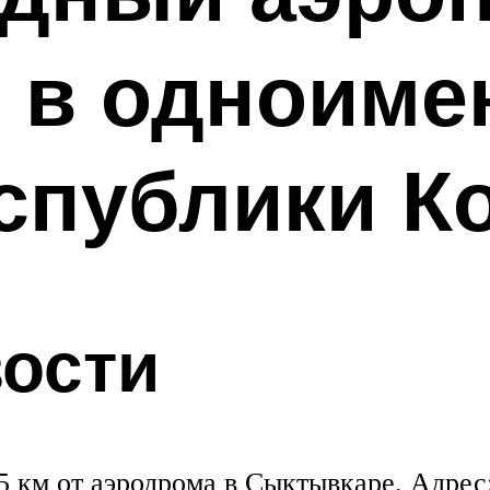
 в одноиме
спублики К
ости
 км от аэродрома в Сыктывкаре. Адрес: