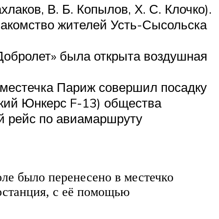
лаков, В. Б. Копылов, Х. С. Клочко).
знакомство жителей Усть-Сысольска
Добролет» была открыта воздушная
 местечка Париж совершил посадку
цкий Юнкерс F-13) общества
й рейс по авиамаршруту
оле было перенесено в местечко
останция, с её помощью