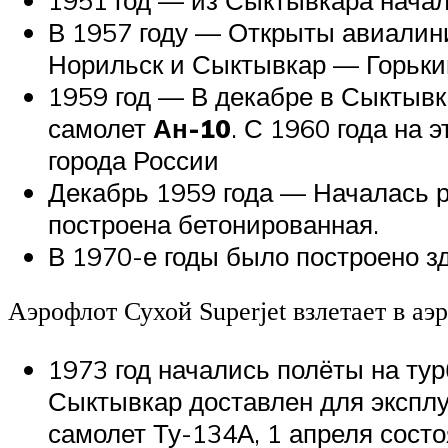
В 1957 году — Открыты авиали
Норильск и Сыктывкар — Горьк
1959 год — В декабре в Сыктыв
самолет
Ан-10
. С 1960 года на
города России
Декабрь 1959 года — Началась р
построена бетонированная.
В 1970-е годы было построено зд
Аэрофлот Сухой Superjet взлетает в аэ
1973 год начались полёты на ту
Сыктывкар доставлен для экспл
самолет Ту-134А, 1 апреля сост