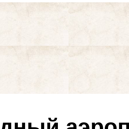
дный аэроп