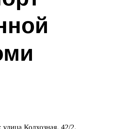
нной
оми
 улица Колхозная, 42/2.