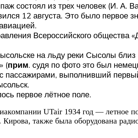
аж состоял из трех человек (И. А. Вах
вился 12 августа. Это было первое 
авиацией.
равления Всероссийского общества «
Сысольске на льду реки Сысолы близ
 (
прим
. судя по фото это был неме
 с пассажирами, выполнивший первы
ысольск.
ось первое лётное поле.
виакомпании UTair 1934 год — летное п
. Кирова, также была оборудована ради