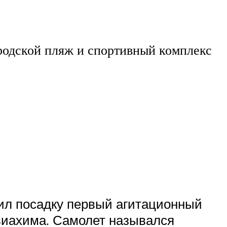
родской пляж и спортивный комплекс
шил посадку первый агитационный
виахима. Самолет назывался