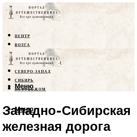
ЦЕНТР
ВОЛГА
КРЫМ
СЕВЕРНЫЙ КАВКАЗ
СЕВЕРО-ЗАПАД
СИБИРЬ
Меню
ЗА РУБЕЖОМ
Западно-Сибирская
Меню
железная дорога