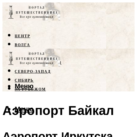
ЦЕНТР
ВОЛГА
КРЫМ
СЕВЕРНЫЙ КАВКАЗ
СЕВЕРО-ЗАПАД
СИБИРЬ
Меню
ЗА РУБЕЖОМ
Аэропорт Байкал
Меню
Аэропорт Иркутска