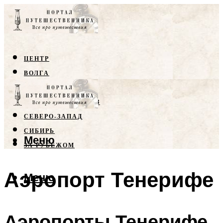
ЦЕНТР
ВОЛГА
КРЫМ
СЕВЕРНЫЙ КАВКАЗ
СЕВЕРО-ЗАПАД
СИБИРЬ
Меню
ЗА РУБЕЖОМ
Аэропорт Тенерифе
Меню
Аэропорты Тенерифе