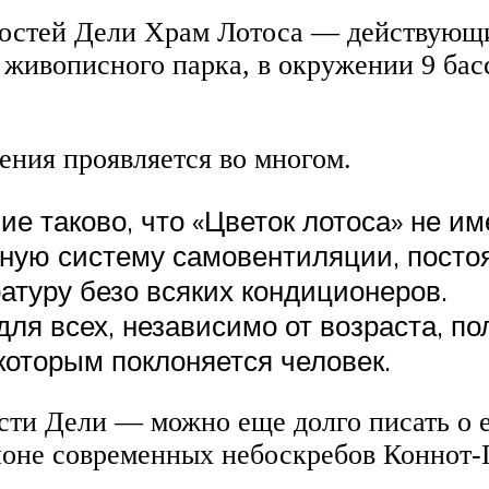
гостей Дели Храм Лотоса — действующ
 живописного парка, в окружении 9 ба
ения проявляется во многом.
е таково, что «Цветок лотоса» не им
чную систему самовентиляции, пост
туру безо всяких кондиционеров.
 для всех, независимо от возраста, п
которым поклоняется человек.
сти Дели — можно еще долго писать о ег
айоне современных небоскребов Коннот-