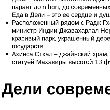
парант до nihari, до современны
Еда в Дели – это ее сердце и ду
Расположенный рядом с Радж Гха
министр Индии Джавахарлал Неру
красивый парк, украшенный дер
государств.
Ахинса Стхал – джайнский храм,
статуей Махавиры высотой 13 фу
Дели соврем