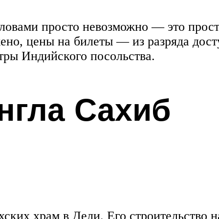
овами просто невозможно — это просто
но, цены на билеты — из разряда дост
тры Индийского посольства.
нгла Сахиб
хских храм в Дели. Его строительство н