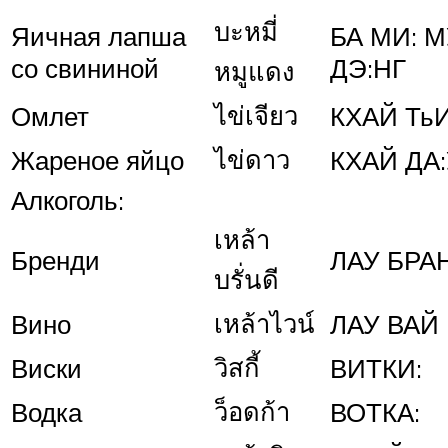
บะหมี่
Яичная лапша
БА МИ: М
со свининой
ДЭ:НГ
หมูแดง
ไข่เจียว
Омлет
КХАЙ Ть
ไข่ดาว
Жареное яйцо
КХАЙ ДА
Алкоголь:
เหล้า
Бренди
ЛАУ БРА
บรั่นดี
เหล้าไวน์
Вино
ЛАУ ВАЙ
วิสกี้
Виски
ВИТКИ:
ว็อดก้า
Водка
ВОТКА: