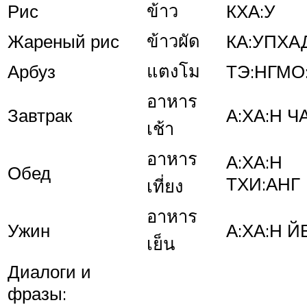
ข้าว
Рис
КХА:У
ข้าวผัด
Жареный рис
КА:УПХА
แตงโม
Арбуз
ТЭ:НГМО
อาหาร
Завтрак
А:ХА:Н Ч
เช้า
อาหาร
А:ХА:Н
Обед
ТХИ:АНГ
เที่ยง
อาหาร
Ужин
А:ХА:Н Й
เย็น
Диалоги и
фразы: