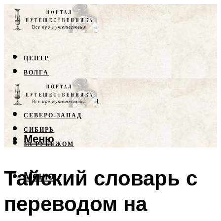
ЦЕНТР
ВОЛГА
КРЫМ
СЕВЕРНЫЙ КАВКАЗ
СЕВЕРО-ЗАПАД
СИБИРЬ
Меню
ЗА РУБЕЖОМ
Тайский словарь с
Меню
переводом на