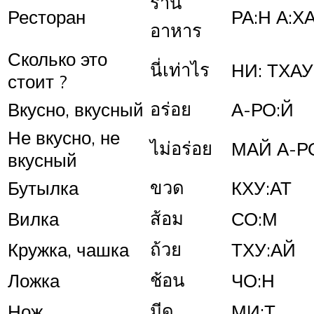
ร้าน
Ресторан
РА:Н А:Х
อาหาร
Сколько это
นี่เท่าไร
НИ: ТХАУ
стоит ?
อร่อย
Вкусно, вкусный
А-РО:Й
Не вкусно, не
ไม่อร่อย
МАЙ А-Р
вкусный
ขวด
Бутылка
КХУ:АТ
ส้อม
Вилка
СО:М
ถ้วย
Кружка, чашка
ТХУ:АЙ
ช้อน
Ложка
ЧО:Н
มีด
Нож
МИ:Т