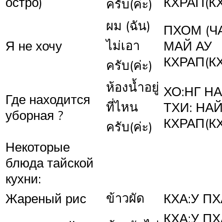
остро)
КХРАП(К
ครับ(ค่ะ)
ผม (ฉัน)
ПХОМ (Ч
ไม่เอา
Я не хочу
МАЙ АУ
КХРАП(К
ครับ(ค่ะ)
ห้องน้ำอยู่
ХО:НГ НА
Где находится
ที่ไหน
ТХИ: НА
уборная ?
КХРАП(К
ครับ(ค่ะ)
Некоторые
блюда тайской
кухни:
ข้าวผัด
Жареный рис
КХА:У ПХ
КХА:У ПХ