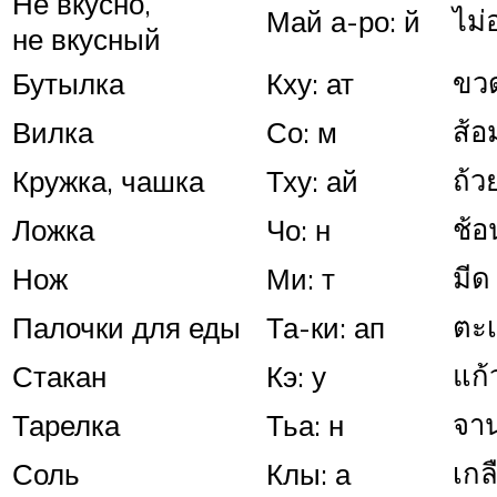
Не вкусно,
ไม่
Май а-ро: й
не вкусный
ขว
Бутылка
Кху: ат
ส้อ
Вилка
Со: м
ถ้ว
Кружка, чашка
Тху: ай
ช้อ
Ложка
Чо: н
มีด
Нож
Ми: т
ตะเ
Палочки для еды
Та-ки: ап
แก้
Стакан
Кэ: у
จา
Тарелка
Тьа: н
เกล
Соль
Клы: а