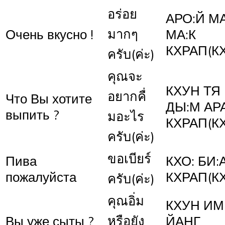
อร่อย
АРО:Й МА
มากๆ
Очень вкусно !
МА:К
КХРАП(К
ครับ(ค่ะ)
คุณจะ
КХУН ТЯ 
อยากคื่
Что Вы хотите
ДЫ:М АР
выпить ?
มอะไร
КХРАП(К
ครับ(ค่ะ)
ขอเบียร์
Пива
КХО: БИ:
пожалуйста
КХРАП(К
ครับ(ค่ะ)
คุณอิ่ม
КХУН ИМ
หรือยัง
Вы уже сыты ?
ЙАНГ