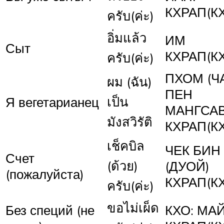
КХРАП(К
ครับ(ค่ะ)
อิ่มแล้ว
ИМ
Сыт
КХРАП(К
ครับ(ค่ะ)
ПХОМ (Ч
ผม (ฉัน)
ПЕН
เป็น
Я вегетарианец
МАНГСА
มังสวิรัติ
КХРАП(К
เช็คบิล
ЧЕК БИН
Счет
(ด้วย)
(ДУОЙ)
(пожалуйста)
КХРАП(К
ครับ(ค่ะ)
ขอไม่เผ็ด
Без специй (не
КХО: МА