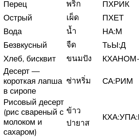
พริก
Перец
ПХРИК
เผ็ด
Острый
ПХЕТ
น้ำ
Вода
НА:М
จืด
Безвкусный
ТьЫ:Д
ขนมปัง
Хлеб, бисквит
КХАНОМ
Десерт —
ซ่าหริ่ม
короткая лапша
СА:РИМ
в сиропе
Рисовый десерт
ข้าว
(рис свареный с
КХА:УПА:
молоком и
ปายาส
сахаром)