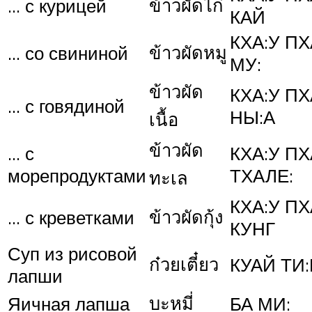
ข้าวผัดไก่
… с курицей
КАЙ
КХА:У ПХ
ข้าวผัดหมู
… со свининой
МУ:
ข้าวผัด
КХА:У ПХ
… с говядиной
НЫ:А
เนื้อ
ข้าวผัด
… с
КХА:У ПХ
морепродуктами
ТХАЛЕ:
ทะเล
КХА:У ПХ
ข้าวผัดกุ้ง
… с креветками
КУНГ
Суп из рисовой
ก๋วยเตี๋ยว
КУАЙ ТИ
лапши
บะหมี่
Яичная лапша
БА МИ: