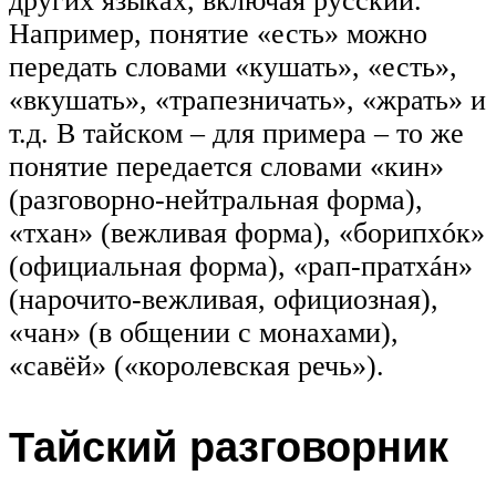
других языках, включая русский.
Например, понятие «есть» можно
передать словами «кушать», «есть»,
«вкушать», «трапезничать», «жрать» и
т.д. В тайском – для примера – то же
понятие передается словами «кин»
(разговорно-нейтральная форма),
«тхан» (вежливая форма), «борипхóк»
(официальная форма), «рап-пратхáн»
(нарочито-вежливая, официозная),
«чан» (в общении с монахами),
«савёй» («королевская речь»).
Тайский разговорник