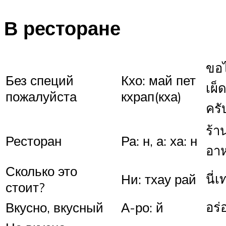
В ресторане
ขอไ
Без специй
Кхо: май пет
เผ็
пожалуйста
кхрап(кха)
ครั
ร้า
Ресторан
Ра: н, а: ха: н
อา
Сколько это
นี่เ
Ни: тхау рай
стоит?
อร่
Вкусно, вкусный
А-ро: й