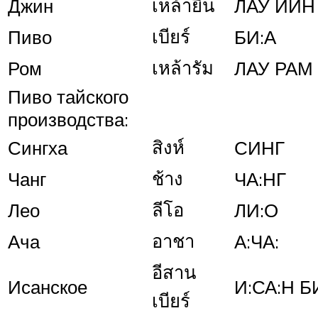
เหล้ายิน
Джин
ЛАУ ЙИН
เบียร์
Пиво
БИ:А
เหล้ารัม
Ром
ЛАУ РАМ
Пиво тайского
производства:
สิงห์
Сингха
СИНГ
ช้าง
Чанг
ЧА:НГ
ลีโอ
Лео
ЛИ:О
อาชา
Ача
А:ЧА:
อีสาน
Исанское
И:СА:Н Б
เบียร์