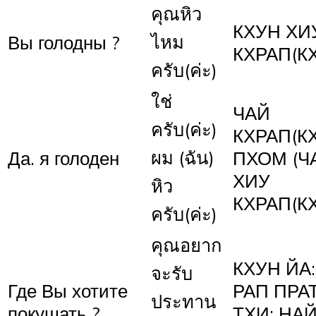
คุณหิว
КХУН ХИ
ไหม
Вы голодны ?
КХРАП(К
ครับ(ค่ะ)
ใช่
ЧАЙ
ครับ(ค่ะ)
КХРАП(К
ผม (ฉัน)
Да. я голоден
ПХОМ (Ч
ХИУ
หิว
КХРАП(К
ครับ(ค่ะ)
คุณอยาก
КХУН ЙА:
จะรับ
Где Вы хотите
РАП ПРА
ประทาน
покушать ?
ТХИ: НА