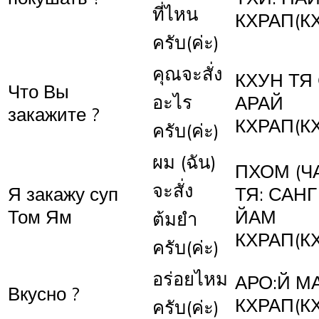
ที่ไหน
КХРАП(К
ครับ(ค่ะ)
คุณจะสั่ง
КХУН ТЯ
Что Вы
อะไร
АРАЙ
закажите ?
КХРАП(К
ครับ(ค่ะ)
ผม (ฉัน)
ПХОМ (Ч
จะสั่ง
Я закажу суп
ТЯ: САН
Том Ям
ЙАМ
ต้มยำ
КХРАП(К
ครับ(ค่ะ)
อร่อยไหม
АРО:Й М
Вкусно ?
КХРАП(К
ครับ(ค่ะ)