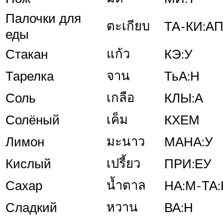
Палочки для
ตะเกียบ
ТА-КИ:А
еды
แก้ว
Стакан
КЭ:У
จาน
Тарелка
ТьА:Н
เกลือ
Соль
КЛЫ:А
เค็ม
Солёный
КХЕМ
มะนาว
Лимон
МАНА:У
เปรี้ยว
Кислый
ПРИ:ЕУ
น้ำตาล
Сахар
НА:М-ТА:
หวาน
Сладкий
ВА:Н