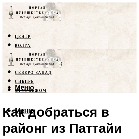
ЦЕНТР
ВОЛГА
КРЫМ
СЕВЕРНЫЙ КАВКАЗ
СЕВЕРО-ЗАПАД
СИБИРЬ
Меню
ЗА РУБЕЖОМ
Как добраться в
Меню
районг из Паттайи