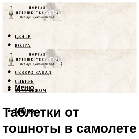
ЦЕНТР
ВОЛГА
КРЫМ
СЕВЕРНЫЙ КАВКАЗ
СЕВЕРО-ЗАПАД
СИБИРЬ
Меню
ЗА РУБЕЖОМ
Таблетки от
Меню
тошноты в самолете