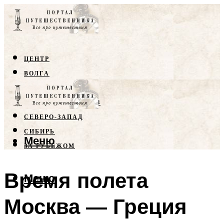
ЦЕНТР
ВОЛГА
КРЫМ
СЕВЕРНЫЙ КАВКАЗ
СЕВЕРО-ЗАПАД
СИБИРЬ
Меню
ЗА РУБЕЖОМ
Время полета
Меню
Москва — Греция