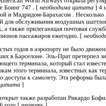
 American World Airways открыла регул
 Боинг 747 . [
необходима цитата
] 4 
 и Мадридом-Барахасом . Несколько ле
й для обслуживания воздушных шаттлов 
, а также прилегающая почтовая служба
лионов пассажиров ежегодно. [
необход
стых годов в аэропорту не было движен
ших в Барселоне. Эль-Прат претерпел 
щего терминала, который стал известе
кам этого терминала, известных как те
о доступа к самолету. Эта реформа бы
 цитата
]
открыт также разработан Рикардо Бофил
6 году [
править
]