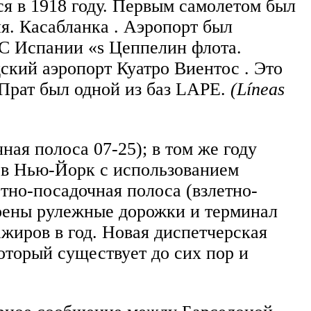
я в 1918 году. Первым самолетом был
я. Касабланка . Аэропорт был
МС Испании «s Цеппелин флота.
дский аэропорт Куатро Виентос . Это
Прат был одной из баз LAPE.
(Líneas
ная полоса 07-25); в том же году
 в Нью-Йорк с использованием
етно-посадочная полоса (взлетно-
оены рулежные дорожки и терминал
жиров в год. Новая диспетчерская
оторый существует до сих пор и