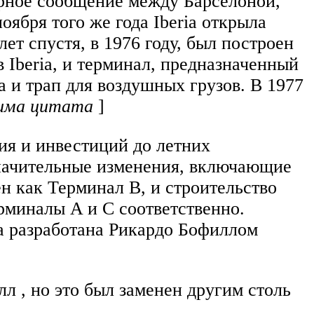
ярное сообщение между Барселоной,
ноября того же года Iberia открыла
т спустя, в 1976 году, был построен
Iberia, и терминал, предназначенный
 и трап для воздушных грузов. В 1977
има цитата
]
ия и инвестиций до летних
значительные изменения, включающие
н как Терминал B, и строительство
рминалы A и C соответственно.
ла разработана Рикардо Бофиллом
л , но это был заменен другим столь