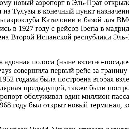
ому новый аэропорт в Эль-Прат открылс
л из Тулузы в конечный пункт назначени
иры аэроклуба Каталонии и базой для В
ь в 1927 году с рейсов Iberia в мадри
ена Второй Испанской республики Эль-
садочная полоса (ныне взлетно-посадоч
ways совершила первый рейс за границу
 1952 годами была построена вторая взл
улярная предыдущей, также были постр
эропорт обслуживал один миллион пасса
1968 году был открыт новый терминал, к