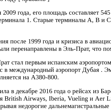
009 года, его площадь составляет 545 
ерминала 1. Старые терминалы A, B и C
ния после 1999 года и кризиса в авиаци
ли перенаправлены в Эль-Прат, что по
Прат стал первым испанским аэропорто
с в международный аэропорт Дубая . Эм
лняется на A380-800.
ъявила в декабре 2016 года о рейсах из
British Airways, Iberia, Vueling и Aer L
рывая недорогие дальнемагистральные 