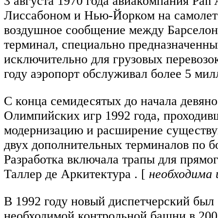
3 августа 1970 года авиакомпания Pan
Лиссабоном и Нью-Йорком на самолете
воздушное сообщение между Барселоной
терминал, специально предназначенны
исключительно для грузовых перевозок
году аэропорт обслуживал более 5 мил
С конца семидесятых до начала девяно
Олимпийских игр 1992 года, проходив
модернизацию и расширение существую
двух дополнительных терминалов по бо
Разработка включала трапы для прямог
Таллер де Аркитектура . [
необходима
В 1992 году новый диспетчерский был 
необходимой контрольной башни в 200