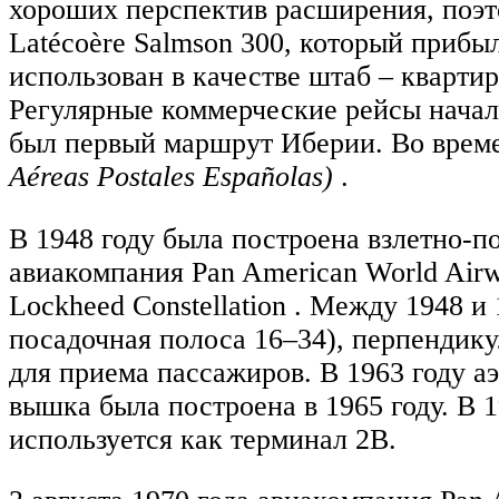
хороших перспектив расширения, поэт
Latécoère Salmson 300, который прибы
использован в качестве штаб – кварт
Регулярные коммерческие рейсы началис
был первый маршрут Иберии. Во врем
Aéreas Postales Españolas)
.
В 1948 году была построена взлетно-по
авиакомпания Pan American World Air
Lockheed Constellation . Между 1948 и
посадочная полоса 16–34), перпендик
для приема пассажиров. В 1963 году а
вышка была построена в 1965 году. В 
используется как терминал 2B.