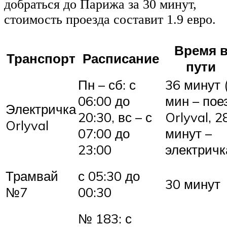
добраться до Парижа за 30 минут,
стоимость проезда составит 1.9 евро.
Время 
Транспорт
Расписание
пути
Пн – сб: с
36 минут 
06:00 до
мин – пое
Электричка
20:30, вс – с
Orlyval, 2
Orlyval
07:00 до
минут –
23:00
электричк
Трамвай
с 05:30 до
30 минут
№7
00:30
№ 183: с