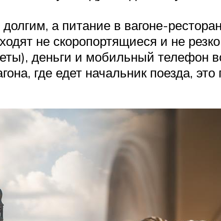
олгим, а питание в вагоне-ресторан
входят не скоропортящиеся и не резк
еты), деньги и мобильный телефон вс
она, где едет начальник поезда, это