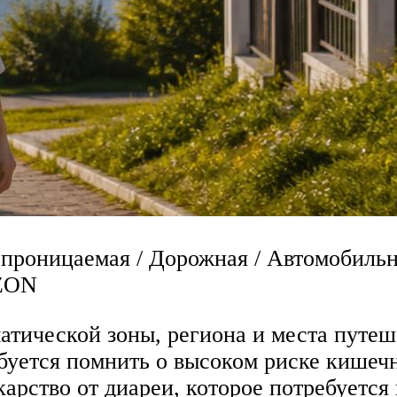
епроницаемая / Дорожная / Автомобильн
OZON
атической зоны, региона и места путеш
буется помнить о высоком риске кишеч
арство от диареи, которое потребуется 