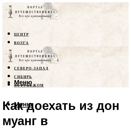
ЦЕНТР
ВОЛГА
КРЫМ
СЕВЕРНЫЙ КАВКАЗ
СЕВЕРО-ЗАПАД
СИБИРЬ
Меню
ЗА РУБЕЖОМ
Как доехать из дон
Меню
муанг в