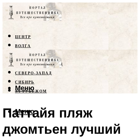
ЦЕНТР
ВОЛГА
КРЫМ
СЕВЕРНЫЙ КАВКАЗ
СЕВЕРО-ЗАПАД
СИБИРЬ
Меню
ЗА РУБЕЖОМ
Паттайя пляж
Меню
джомтьен лучший