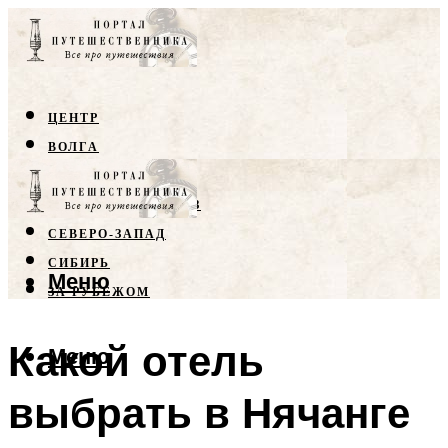
ЦЕНТР
ВОЛГА
КРЫМ
СЕВЕРНЫЙ КАВКАЗ
СЕВЕРО-ЗАПАД
СИБИРЬ
Меню
ЗА РУБЕЖОМ
Какой отель
Меню
выбрать в Нячанге