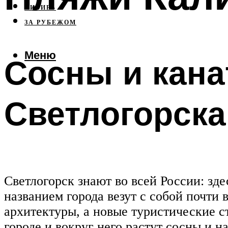
СИБИРЬ
ЗА РУБЕЖОМ
Меню
Сосны и кана
Светлогорска
Светлогорск знают во всей России: зд
названием города везут с собой почти
архитектуры, а новые туристические 
городе и вокруг него растут сосны и 