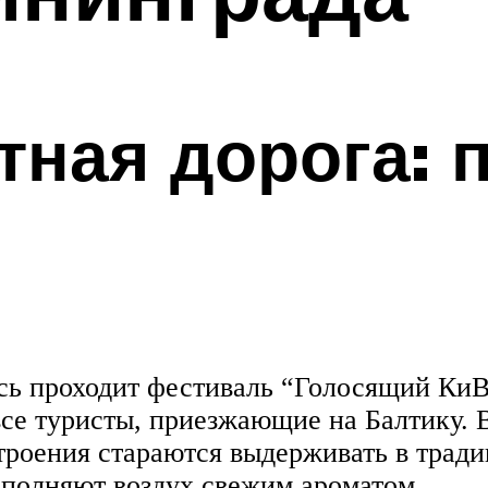
тная дорога: 
есь проходит фестиваль “Голосящий КиВ
 все туристы, приезжающие на Балтику.
строения стараются выдерживать в трад
наполняют воздух свежим ароматом.