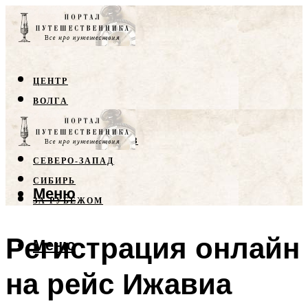
ЦЕНТР
ВОЛГА
КРЫМ
СЕВЕРНЫЙ КАВКАЗ
СЕВЕРО-ЗАПАД
СИБИРЬ
Меню
ЗА РУБЕЖОМ
Регистрация онлайн
Меню
на рейс Ижавиа