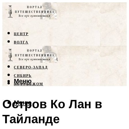
ЦЕНТР
ВОЛГА
КРЫМ
СЕВЕРНЫЙ КАВКАЗ
СЕВЕРО-ЗАПАД
СИБИРЬ
Меню
ЗА РУБЕЖОМ
Остров Ко Лан в
Меню
Тайланде