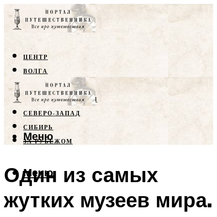
ЦЕНТР
ВОЛГА
КРЫМ
СЕВЕРНЫЙ КАВКАЗ
СЕВЕРО-ЗАПАД
СИБИРЬ
Меню
ЗА РУБЕЖОМ
Один из самых
Меню
жутких музеев мира.