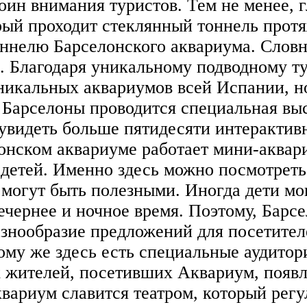
оин внимания туристов. Тем не менее, 
орый проходит стеклянный тоннель прот
тоннелю Барселонского аквариума. Слов
. Благодаря уникальному подводному т
никальных аквариумов всей Испании, н
Барселоны проводится специальная выс
 увидеть больше пятидесяти интерактив
онском аквариуме работает мини-аквари
 детей. Именно здесь можно посмотрет
могут быть полезными. Иногда дети мо
ечернее и ночное время. Поэтому, Барс
Разнообразие предложений для посетит
му же здесь есть специальные аудитори
х жителей, посетивших Аквариум, появ
вариум славится театром, который регу