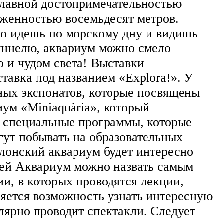
главной достопримечательностью
яженностью восемьдесят метров.
но идешь по морскому дну и видишь
уннелю, аквариум можно смело
о и чудом света! Выставки
тавка под названием «Explora!». У
ных экспонатов, которые посвящены
ум «Miniaquària», который
ь специальные программы, которые
гут побывать на образовательных
елонский аквариум будет интересно
елей Аквариум можно назвать самым
и, в которых проводятся лекции,
ляется возможность узнать интересную
лярно проводит спектакли. Следует