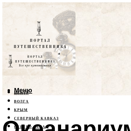
Меню
ЦЕНТР
ВОЛГА
КРЫМ
Океанариум
СЕВЕРНЫЙ КАВКАЗ
СЕВЕРО-ЗАПАД