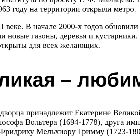
963 году на территории открыли метро.
I веке. В начале 2000-х годов обновил
ли новые газоны, деревья и кустарники
 открыты для всех желающих.
ликая – люби
 дворца принадлежит Екатерине Великой
софа Вольтера (1694-1778), друга имп
Фридриху Мельхиору Гримму (1723-180