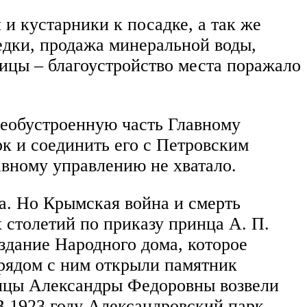
и кустарники к посадке, а так же
едки, продажа минеральной воды,
ицы – благоустройство места поражало
необустроенную часть Главному
к и соединить его с Петровским
лавному управлению не хватало.
ка. Но Крымская война и смерть
 столетий по приказу принца А. П.
здание Народного дома, которое
 рядом с ним открыли памятник
рицы Александры Федоровны возвели
В 1923 году Александровский парк