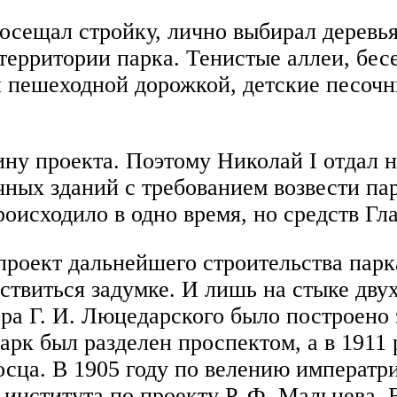
осещал стройку, лично выбирал деревья 
территории парка. Тенистые аллеи, бес
 пешеходной дорожкой, детские песочн
ину проекта. Поэтому Николай I отдал 
ных зданий с требованием возвести пар
роисходило в одно время, но средств Г
 проект дальнейшего строительства пар
виться задумке. И лишь на стыке двух
ра Г. И. Люцедарского было построено 
парк был разделен проспектом, а в 1911
осца. В 1905 году по велению императ
института по проекту Р. Ф. Мальцева. 