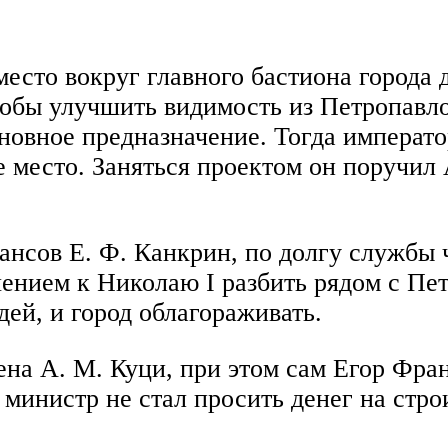
 место вокруг главного бастиона города
тобы улучшить видимость из Петропавло
сновное предназначение. Тогда императ
 место. Заняться проектом он поручил 
ансов Е. Ф. Канкрин, по долгу службы 
ошением к Николаю I разбить рядом с П
дей, и город облагораживать.
ена А. М. Куци, при этом сам Егор Фра
 министр не стал просить денег на стро