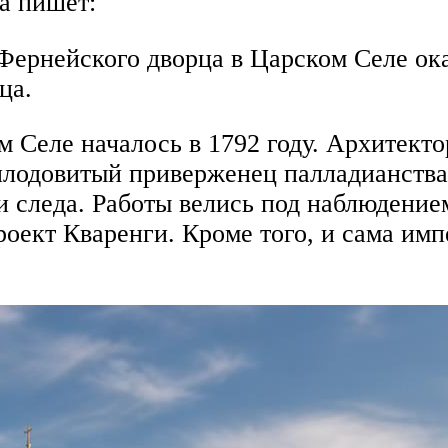
а пишет:
ернейского дворца в Царском Селе ока
ца.
м Селе началось в 1792 году. Архитек
плодовитый приверженец палладианства
и следа. Работы велись под наблюдение
проект Кваренги. Кроме того, и сама им