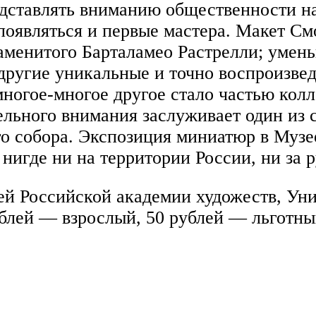
едставлять вниманию общественности на
 появляться и первые мастера. Макет См
наменитого Барталамео Растрелли; умен
 другие уникальные и точно воспроизве
ногое-многое другое стало частью кол
ельного внимания заслуживает один из
о собора. Экспозиция миниатюр в Муз
нигде ни на территории России, ни за 
ей Российской академии художеств, Уни
рублей — взрослый, 50 рублей — льготн