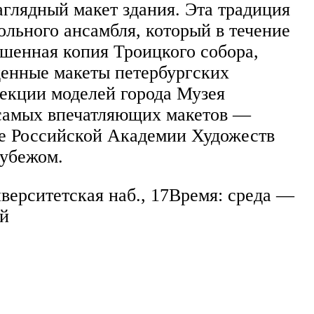
глядный макет здания. Эта традиция
ольного ансамбля, который в течение
ьшенная копия Троицкого собора,
денные макеты петербургских
лекции моделей города Музея
 самых впечатляющих макетов —
ее Российской Академии Художеств
рубежом.
верситетская наб., 17Время: среда —
ый