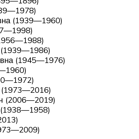
1895—1896)
939—1978)
вна (1939—1960)
77—1998)
(1956—1988)
 (1939—1986)
овна (1945—1976)
6—1960)
50—1972)
 (1973—2016)
ч (2006—2019)
 (1938—1958)
2013)
1973—2009)