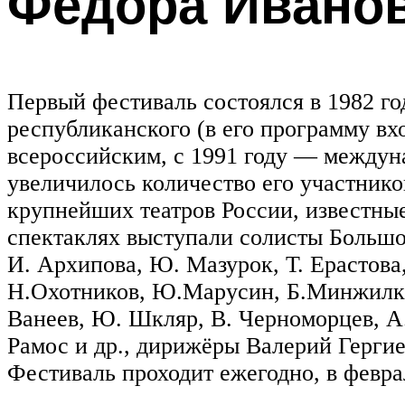
Федора Ивано
Первый фестиваль состоялся в 1982 го
республиканского (в его программу вх
всероссийским, с 1991 году — междун
увеличилось количество его участнико
крупнейших театров России, известны
спектаклях выступали солисты Большог
И. Архипова, Ю. Мазурок, Т. Ерастова
Н.Охотников, Ю.Марусин, Б.Минжилкиев
Ванеев, Ю. Шкляр, В. Черноморцев, А
Рамос и др., дирижёры Валерий Гергие
Фестиваль проходит ежегодно, в февра