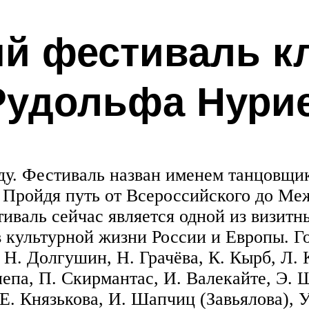
 фестиваль кл
Рудольфа Нури
ду. Фестиваль назван именем танцовщик
. Пройдя путь от Всероссийского до Ме
иваль сейчас является одной из визитн
 культурной жизни России и Европы. Г
 Н. Долгушин, Н. Грачёва, К. Кырб, Л. К
епа, П. Скирмантас, И. Валекайте, Э. 
Е. Князькова, И. Шапчиц (Завьялова), 