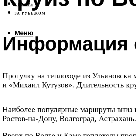
СИБИРЬ
ЗА РУБЕЖОМ
Меню
Информация 
Прогулку на теплоходе из Ульяновска
и «Михаил Кутузов». Длительность круи
Наиболее популярные маршруты вниз по
Ростов-на-Дону, Волгоград, Астрахань
Вверх по Волге и Каме теплоходы про