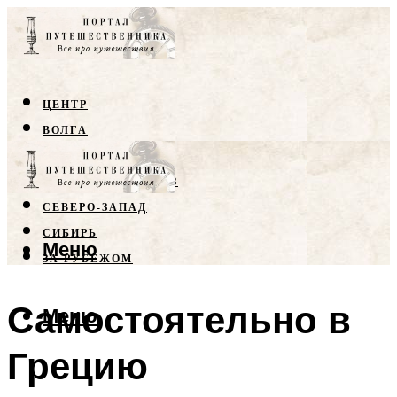
ЦЕНТР
ВОЛГА
КРЫМ
СЕВЕРНЫЙ КАВКАЗ
СЕВЕРО-ЗАПАД
СИБИРЬ
Меню
ЗА РУБЕЖОМ
Самостоятельно в
Меню
Грецию