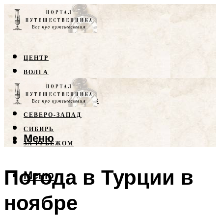
ЦЕНТР
ВОЛГА
КРЫМ
СЕВЕРНЫЙ КАВКАЗ
СЕВЕРО-ЗАПАД
СИБИРЬ
Меню
ЗА РУБЕЖОМ
Погода в Турции в
Меню
ноябре