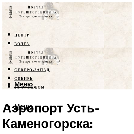
ЦЕНТР
ВОЛГА
КРЫМ
СЕВЕРНЫЙ КАВКАЗ
СЕВЕРО-ЗАПАД
СИБИРЬ
Меню
ЗА РУБЕЖОМ
Аэропорт Усть-
Меню
Каменогорска: