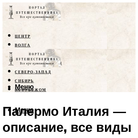
ЦЕНТР
ВОЛГА
КРЫМ
СЕВЕРНЫЙ КАВКАЗ
СЕВЕРО-ЗАПАД
СИБИРЬ
Меню
ЗА РУБЕЖОМ
Палермо Италия —
Меню
описание, все виды