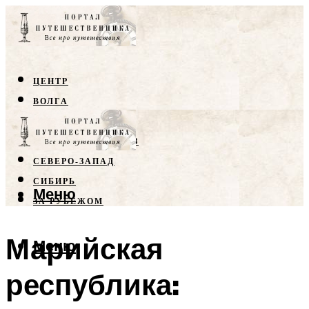
ЦЕНТР
ВОЛГА
КРЫМ
СЕВЕРНЫЙ КАВКАЗ
СЕВЕРО-ЗАПАД
СИБИРЬ
Меню
ЗА РУБЕЖОМ
Марийская
Меню
республика: