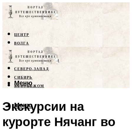
ЦЕНТР
ВОЛГА
КРЫМ
СЕВЕРНЫЙ КАВКАЗ
СЕВЕРО-ЗАПАД
СИБИРЬ
Меню
ЗА РУБЕЖОМ
Экскурсии на
Меню
курорте Нячанг во